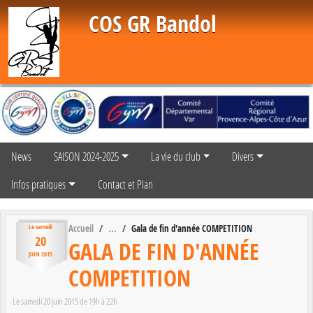
Panneau de gestion des cookies
COS GR Bandol
News
SAISON 2024-2025
La vie du club
Divers
Infos pratiques
Contact et Plan
Accueil
Gala de fin d'année COMPETITION
Le
samedi
20
GALA DE FIN D'ANNÉE
JUIN
2015
COMPETITION
Le
samedi
20
juin
2015
de 19h à 22h