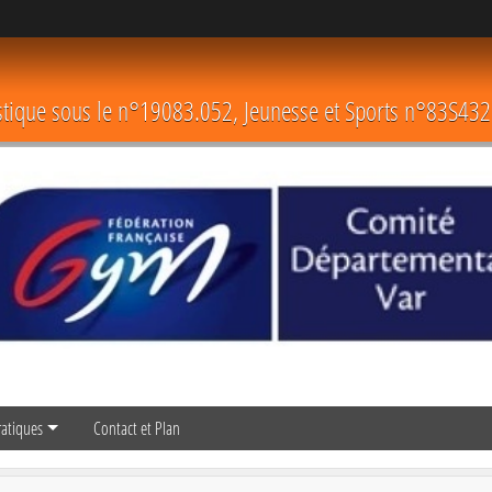
astique sous le n°19083.052, Jeunesse et Sports n°83S432
ratiques
Contact et Plan