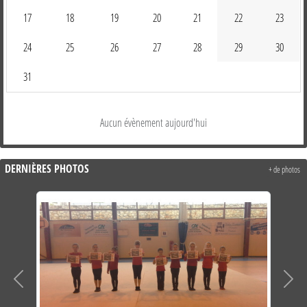
17
18
19
20
21
22
23
24
25
26
27
28
29
30
31
Aucun évènement aujourd'hui
DERNIÈRES PHOTOS
+ de photos
Précedent
Suiva