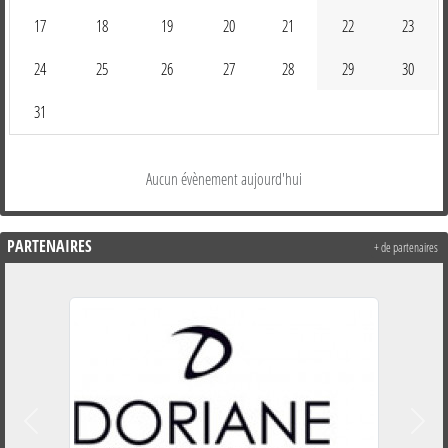
17
18
19
20
21
22
23
24
25
26
27
28
29
30
31
Aucun évènement aujourd'hui
PARTENAIRES
+ de partenaires
Précedent
Suiva