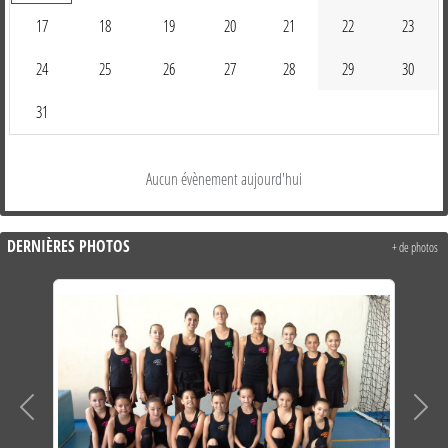
17
18
19
20
21
22
23
24
25
26
27
28
29
30
31
Aucun évènement aujourd'hui
DERNIÈRES PHOTOS
+ de photos
Précedent
Suiva