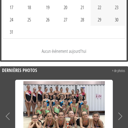
17
18
19
20
21
22
23
24
25
26
27
28
29
30
31
Aucun évènement aujourd'hui
DERNIÈRES PHOTOS
+ de photos
Précedent
Suiva